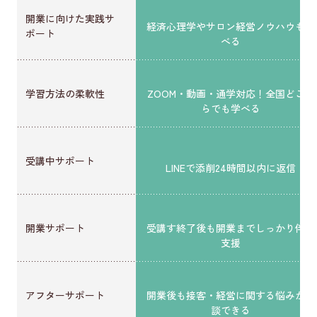
開業に向けた実践サ
経済心理学やサロン経営ノウハウも学
ポート
べる
学習方法の柔軟性
ZOOM・動画・通学対応！全国どこか
らでも学べる
受講中サポート
LINEで添削24時間以内に返信
開業サポート
受講す終了後も開業までしっかり伴走
支援
アフターサポート
開業後も接客・経営に関する悩みが相
談できる