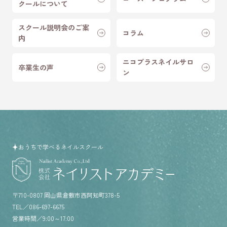
クールについて
スクール説明会のご案
コラム
内
ニコプラスネイルサロ
卒業生の声
ン
おうちで学べるネイルスクール
住所／
〒710-0807 岡山県倉敷市西阿知町378-5
TEL／
086-697-6675
営業時間／
9:00～17:00