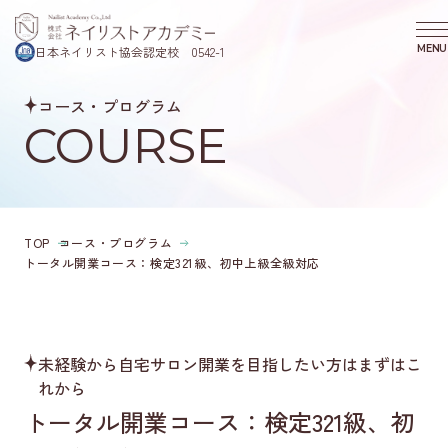
MENU
日本ネイリスト協会認定校 0542-1
CLOS
コース・プログラム
COURSE
COURSE
コース・プログラム
SCHOOL
ニコプラスネイルスクールについて
REASON
選ばれる理由
TOP
コース・プログラム
SEMINAR
トータル開業コース：検定321級、初中上級全級対応
スクール説明会のご案内
VOICE
卒業生の声
COLUMN
未経験から自宅サロン開業を目指したい方はまずはこ
コラム
れから
COMPANY
トータル開業コース：検定321級、初
会社概要