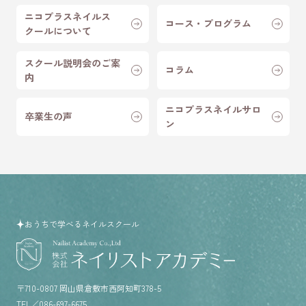
ニコプラスネイルス
コース・プログラム
クールについて
スクール説明会のご案
コラム
内
ニコプラスネイルサロ
卒業生の声
ン
おうちで学べるネイルスクール
住所／
〒710-0807 岡山県倉敷市西阿知町378-5
TEL／
086-697-6675