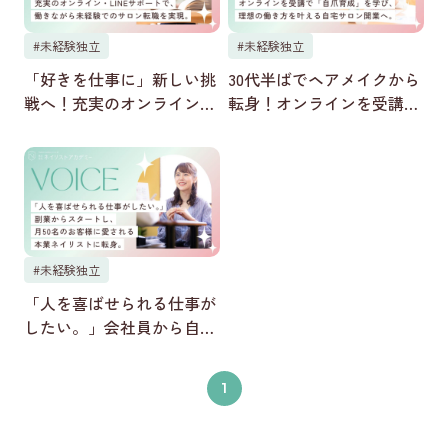
#未経験独立
#未経験独立
「好きを仕事に」新しい挑
30代半ばでヘアメイクから
戦へ！充実のオンライン・
転身！オンラインを受講で
LINEサポートで、働きなが
「自爪育成」を学び、理想
ら未経験でのサロン転職を
の働き方を叶える自宅サロ
実現。
ン開業へ。
#未経験独立
「人を喜ばせられる仕事が
したい。」会社員から自宅
サロンオーナーへ！副業か
らスタートし、月50名のお
1
客様に愛される本業ネイリ
ストに転身。