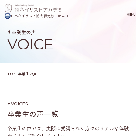
MENU
日本ネイリスト協会認定校 0542-1
CLOS
卒業生の声
COURSE
VOICE
コース・プログラム
SCHOOL
ニコプラスネイルスクールについて
REASON
選ばれる理由
TOP
卒業生の声
SEMINAR
スクール説明会のご案内
VOICE
卒業生の声
VOICES
COLUMN
卒業生の声一覧
コラム
COMPANY
卒業生の声では、実際に受講された方々のリアルな体験
会社概要