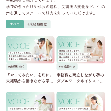
や成果をご紹介しています。
学びのきっかけや成長の過程、受講後の変化など、生の
LINEで質問する
声を通してスクールの魅力を知っていただけます。
すべて
#未経験独立
コース一覧を見る
Instagram
（未経験からネイリストを目指す方向け）
Instagram
（経験者・ネイリスト向け）
#未経験独立
#未経験独立
「やってみたい」を形に。
事務職と両立しながら夢の
公式Youtube
未経験から働きながら学
ダブルワークネイリスト
び、自宅サロン開業の夢
へ！確かな基礎とサロン
へ。
ワークを学び、自分らしく
働く自信をプラス。