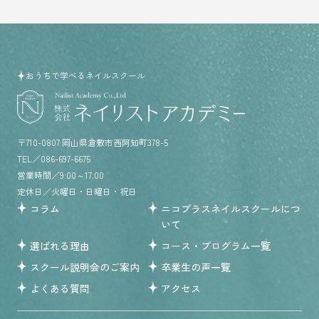
おうちで学べるネイルスクール
住所／
〒710-0807 岡山県倉敷市西阿知町378-5
TEL／
086-697-6675
営業時間／
9:00～17:00
定休日／
火曜日・日曜日・祝日
コラム
ニコプラスネイルスクールにつ
いて
選ばれる理由
コース・プログラム一覧
スクール説明会のご案内
卒業生の声一覧
よくある質問
アクセス