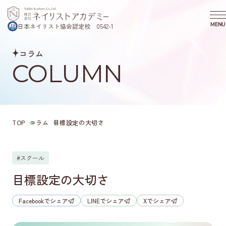
MENU
日本ネイリスト協会認定校 0542-1
CLOS
コラム
COURSE
COLUMN
コース・プログラム
SCHOOL
ニコプラスネイルスクールについて
REASON
選ばれる理由
TOP
コラム
目標設定の大切さ
SEMINAR
スクール説明会のご案内
VOICE
#スクール
卒業生の声
目標設定の大切さ
COLUMN
コラム
Facebookでシェア
LINEでシェア
Xでシェア
COMPANY
会社概要