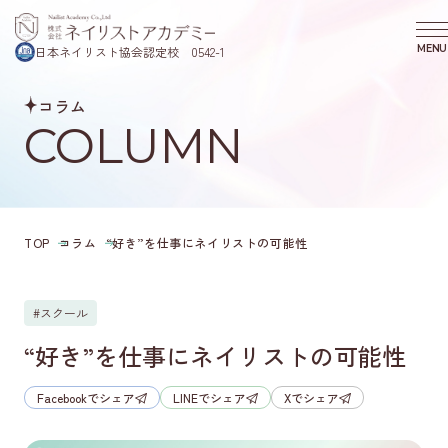
MENU
日本ネイリスト協会認定校 0542-1
CLOS
コラム
COURSE
COLUMN
コース・プログラム
SCHOOL
ニコプラスネイルスクールについて
REASON
選ばれる理由
TOP
コラム
“好き”を仕事にネイリストの可能性
SEMINAR
スクール説明会のご案内
VOICE
#スクール
卒業生の声
“好き”を仕事にネイリストの可能性
COLUMN
コラム
Facebookでシェア
LINEでシェア
Xでシェア
COMPANY
会社概要